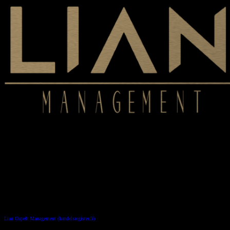
Impressum
Verwaltung
Lian Ospelt Management
Toniäulestrasse 3, 9490 Vaduz, Liechtenstein
E-Mail: info@lian-management.li
Internet: https://lian-management.li/
UID: CHE-239.476.840
Handelsregister: FL-0002.623.092-8
Lian Ospelt Management (handelsregister.li)
Share this: