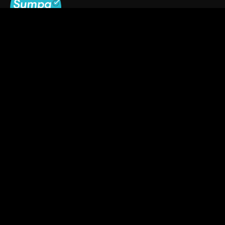
Offizieller Partner von:
SCHNELLE LINKS
Webauftritt
SEO Suchmaschinenoptimierung
Werbebanner
Multimedia Produktion
Printmedien
Werbeartikel & Textil Katalog
Eventmanagement
KONTAKT
Toniäulestrasse 3, 9490 Vaduz, Liechtenstein
+423 220 23 00
Whatsapp Chat