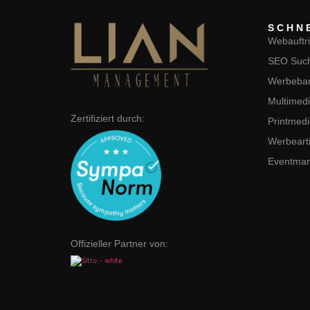
SCHN
Webauftri
SEO Such
Werbeba
Multimedi
Zertifiziert durch:
Printmed
Werbearti
Eventma
Offizieller Partner von: