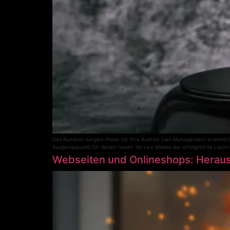
Das Rundum-sorglos-Paket für Ihre Auktion Lian Management erweitert s
Ausgangspunkt für diesen neuen Service bildete der erfolgreiche Launch
Webseiten und Onlineshops: Herau