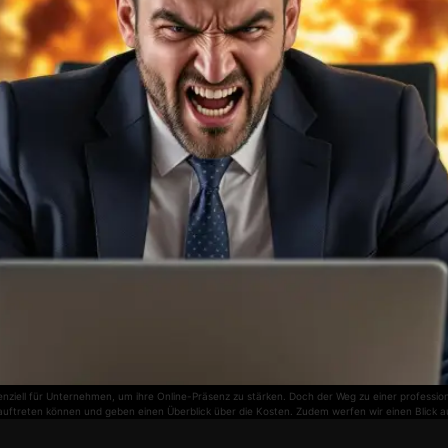
enziell für Unternehmen, um ihre Online-Präsenz zu stärken. Doch der Weg zu einer profession
 auftreten können und geben einen Überblick über die Kosten. Zudem werfen wir einen Blick a