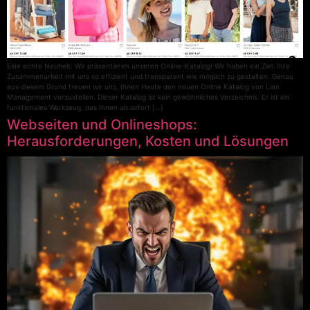
Eine echte Neuheit: Wir präsentieren unseren Online-Katalog! Wir haben ein Ziel: Ihre
Zusammenarbeit mit uns so effizient und transparent wie möglich zu gestalten. Genau
aus diesem Grund freuen wir uns, Ihnen Heute den neuen Online Katalog von Lian
Management vorzustellen. Dieser Katalog ist kein gewöhnliches Verzeichnis. Er ist ein
funktionales Werkzeug, das Ihnen ab sofort […]
Webseiten und Onlineshops:
Herausforderungen, Kosten und Lösungen