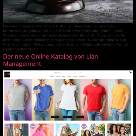
Das Rundum-sorglos-Paket für Ihre Auktion Lian Management erweitert sein
Dienstleistungsangebot und bietet ab sofort das vollständige Management und die
Verwaltung von Auktionen an – national sowie international. Den Ausgangspunkt für
diesen neuen Service bildete der erfolgreiche Launch der Auktionsplattform für Lian
Original, auf den unmittelbar danach die erste externe Kundenanfrage folgte. Von der
eigenen Plattform […]
Der neue Online Katalog von Lian
Management