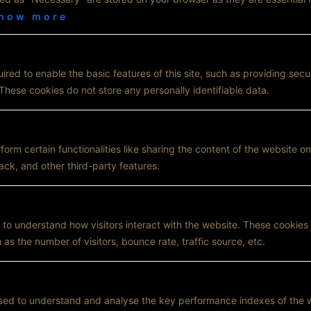
TRUSTSCORE
4.8
how more
347
REVIEWS
red to enable the basic features of this site, such as providing secur
hese cookies do not store any personally identifiable data.
form certain functionalities like sharing the content of the website o
ack, and other third-party features.
Wir schätzen Ihre Privatsphäre
Um unsere Dienstleistungen bereitzustellen, verarbeiten
wir personenbezogene Daten gemäss unserer
 to understand how visitors interact with the website. These cookies
Datenschutzerklärung
. Bitte bestätigen Sie, dass Sie damit
 as the number of visitors, bounce rate, traffic source, etc.
einverstanden sind. Zudem gelten unsere
Allgemeinen
Geschäftsbedingungen (AGB)
.
© Copyright 2026 | Lian Management
ALLE ABLEHNEN
ALLE AKZEPTIEREN
sed to understand and analyse the key performance indexes of the w
AGB
DATENSCHUTZERKLAERUNG
IMPRESSUM
FAQ
KONTAKT