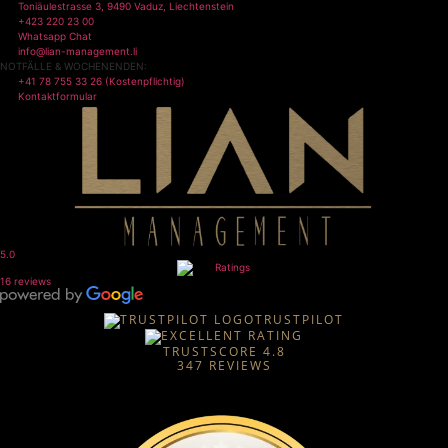
Toniäulestrasse 3, 9490 Vaduz, Liechtenstein
+423 220 23 00
Whatsapp Chat
info@lian-management.li
NOTFÄLLE & WOCHENENDEN:
+41 78 755 33 26 (Kostenpflichtig)
Kontaktformular
5.0
16 reviews
TRUSTPILOT
TRUSTSCORE
4.8
347
REVIEWS