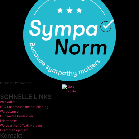
Offizieller Partner von:
SCHNELLE LINKS
Webauftritt
SEO Suchmaschinenoptimierung
Werbebanner
Multimedia Produktion
Printmedien
Werbeartikel & Textil Katalog
Eventmanagement
Kontakt