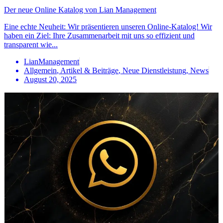
Der neue Online Katalog von Lian Management
Eine echte Neuheit: Wir präsentieren unseren Online-Katalog! Wir
haben ein Ziel: Ihre Zusammenarbeit mit uns so effizient und
transparent wie...
LianManagement
Allgemein
,
Artikel & Beiträge
,
Neue Dienstleistung
,
News
August 20, 2025