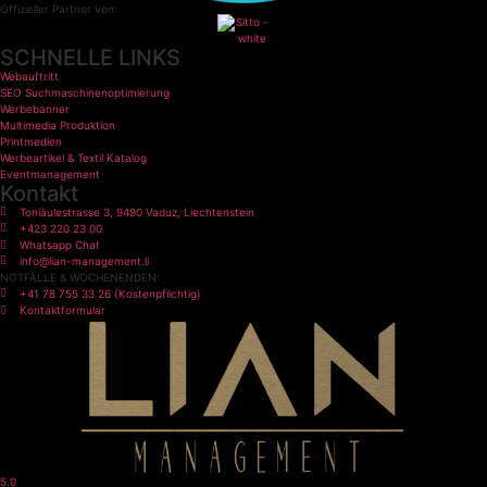
Offizieller Partner von:
SCHNELLE LINKS
Webauftritt
SEO Suchmaschinenoptimierung
Werbebanner
Multimedia Produktion
Printmedien
Werbeartikel & Textil Katalog
Eventmanagement
Kontakt
Toniäulestrasse 3, 9490 Vaduz, Liechtenstein
+423 220 23 00
Whatsapp Chat
info@lian-management.li
NOTFÄLLE & WOCHENENDEN:
+41 78 755 33 26 (Kostenpflichtig)
Kontaktformular
5.0