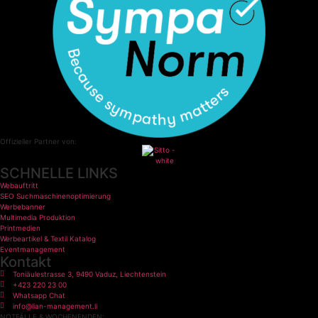
Offizieller Partner von:
SCHNELLE LINKS
Webauftritt
SEO Suchmaschinenoptimierung
Werbebanner
Multimedia Produktion
Printmedien
Werbeartikel & Textil Katalog
Eventmanagement
Kontakt
Toniäulestrasse 3, 9490 Vaduz, Liechtenstein
+423 220 23 00
Whatsapp Chat
info@lian-management.li
NOTFÄLLE & WOCHENENDEN: