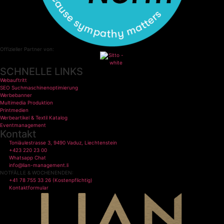
Offizieller Partner von:
SCHNELLE LINKS
Webauftritt
SEO Suchmaschinenoptimierung
Werbebanner
Multimedia Produktion
Printmedien
Werbeartikel & Textil Katalog
Eventmanagement
Kontakt
Toniäulestrasse 3, 9490 Vaduz, Liechtenstein
+423 220 23 00
Whatsapp Chat
info@lian-management.li
NOTFÄLLE & WOCHENENDEN:
+41 78 755 33 26 (Kostenpflichtig)
Kontaktformular