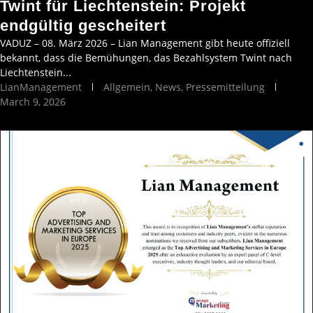
Twint für Liechtenstein: Projekt
endgültig gescheitert
VADUZ – 08. März 2026 – Lian Management gibt heute offiziell
bekannt, dass die Bemühungen, das Bezahlsystem Twint nach
Liechtenstein...
LianManagement
Allgemein
,
News
,
Pressemitteilung
March 9, 2026