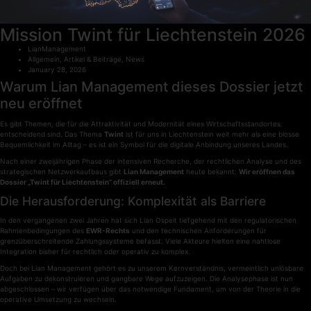
Mission Twint für Liechtenstein 2026
LianManagement
Allgemein
,
Artikel & Beiträge
,
News
January 28, 2026
Warum Lian Management dieses Dossier jetzt
neu eröffnet
Es gibt Themen, die für die Attraktivität und Modernität eines Wirtschaftsstandortes
entscheidend sind. Das Thema
Twint
ist für uns in Liechtenstein weit mehr als eine blosse
Bequemlichkeit im Alltag – es ist ein Symbol für die digitale Anbindung unseres Landes.
Nach einer zweijährigen Phase der intensiven Recherche, der rechtlichen Analyse und des
strategischen Netzwerkaufbaus gibt
Lian Management
heute bekannt:
Wir eröffnen das
Dossier „Twint für Liechtenstein“ offiziell erneut.
Die Herausforderung: Komplexität als Barriere
In den vergangenen zwei Jahren hat sich Lian Ospelt tiefgehend mit den regulatorischen
Rahmenbedingungen des
EWR-Rechts
und den technischen Anforderungen für
grenzüberschreitende Zahlungssysteme befasst. Viele Akteure hielten eine nahtlose
Integration bisher für rechtlich oder operativ zu komplex.
Doch bei Lian Management gehört es zu unserem Kernverständnis, vermeintlich unlösbare
Aufgaben zu dekonstruieren und gangbare Wege aufzuzeigen. Die Analysephase ist nun
abgeschlossen – wir verfügen über das notwendige Fundament, um von der Theorie in die
operative Umsetzung zu wechseln.