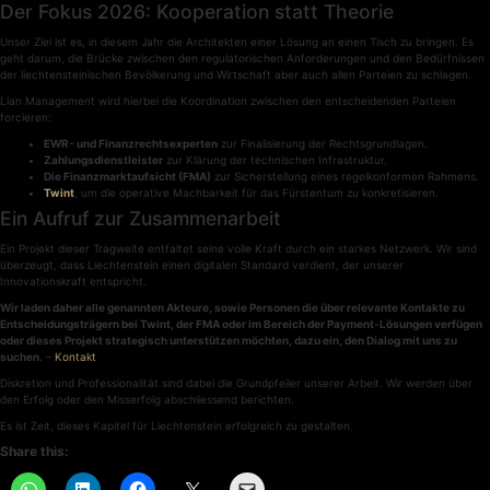
Der Fokus 2026: Kooperation statt Theorie
Unser Ziel ist es, in diesem Jahr die Architekten einer Lösung an einen Tisch zu bringen. Es
geht darum, die Brücke zwischen den regulatorischen Anforderungen und den Bedürfnissen
der liechtensteinischen Bevölkerung und Wirtschaft aber auch allen Parteien zu schlagen.
Lian Management wird hierbei die Koordination zwischen den entscheidenden Parteien
forcieren:
EWR- und Finanzrechtsexperten
zur Finalisierung der Rechtsgrundlagen.
Zahlungsdienstleister
zur Klärung der technischen Infrastruktur.
Die Finanzmarktaufsicht (FMA)
zur Sicherstellung eines regelkonformen Rahmens.
Twint
, um die operative Machbarkeit für das Fürstentum zu konkretisieren.
Ein Aufruf zur Zusammenarbeit
Ein Projekt dieser Tragweite entfaltet seine volle Kraft durch ein starkes Netzwerk. Wir sind
überzeugt, dass Liechtenstein einen digitalen Standard verdient, der unserer
Innovationskraft entspricht.
Wir laden daher alle genannten Akteure, sowie Personen die über relevante Kontakte zu
Entscheidungsträgern bei Twint, der FMA oder im Bereich der Payment-Lösungen verfügen
oder dieses Projekt strategisch unterstützen möchten, dazu ein, den Dialog mit uns zu
suchen.
–
Kontakt
Diskretion und Professionalität sind dabei die Grundpfeiler unserer Arbeit. Wir werden über
den Erfolg oder den Misserfolg abschliessend berichten.
Es ist Zeit, dieses Kapitel für Liechtenstein erfolgreich zu gestalten.
Share this: