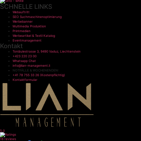
SCHNELLE LINKS
Webauftritt
SEO Suchmaschinenoptimierung
Werbebanner
Multimedia Produktion
Printmedien
Werbeartikel & Textil Katalog
Eventmanagement
Kontakt
Toniäulestrasse 3, 9490 Vaduz, Liechtenstein
+423 220 23 00
Whatsapp Chat
info@lian-management.li
NOTFÄLLE & WOCHENENDEN:
+41 78 755 33 26 (Kostenpflichtig)
Kontaktformular
5.0
16 reviews